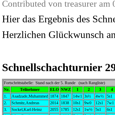
Contributed von treasurer am 
Hier das Ergebnis des Schn
Herzlichen Glückwunsch 
Schnellschachturnier 2
Fortschrittstabelle: Stand nach der 5. Runde (nach Rangliste)
Nr.
Teilnehmer
ELO
NWZ
1
2
3
4
1.
Asadzade,Muhammed
1874
1847
14w1
3s½
4w½
5s1
2.
Schmitz,Andreas
2014
1838
10s1
9w0
12s1
7w1
3.
Sockel,Karl-Heinz
2055
1785
12s1
1w½
5s1
6s1