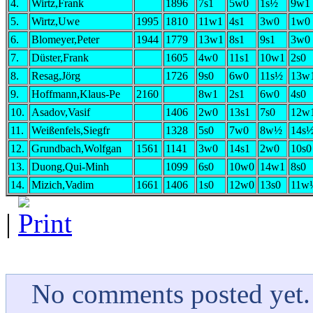
4.
Wirtz,Frank
1896
7s1
5w0
1s½
9w1
5.
Wirtz,Uwe
1995
1810
11w1
4s1
3w0
1w0
6.
Blomeyer,Peter
1944
1779
13w1
8s1
9s1
3w0
7.
Düster,Frank
1605
4w0
11s1
10w1
2s0
8.
Resag,Jörg
1726
9s0
6w0
11s½
13w
9.
Hoffmann,Klaus-Pe
2160
8w1
2s1
6w0
4s0
10.
Asadov,Vasif
1406
2w0
13s1
7s0
12w
11.
Weißenfels,Siegfr
1328
5s0
7w0
8w½
14s
12.
Grundbach,Wolfgan
1561
1141
3w0
14s1
2w0
10s0
13.
Duong,Qui-Minh
1099
6s0
10w0
14w1
8s0
14.
Mizich,Vadim
1661
1406
1s0
12w0
13s0
11w
|
No comments posted yet.