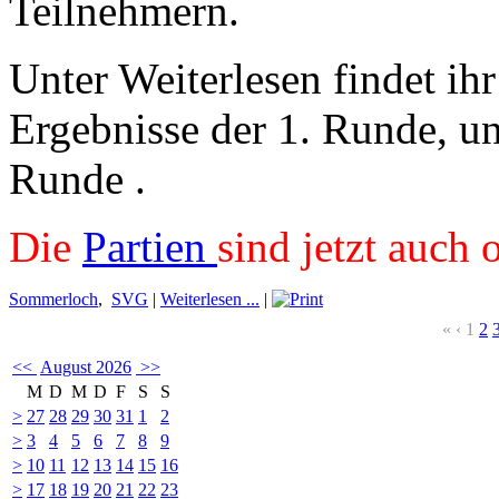
Teilnehmern.
Unter Weiterlesen findet ihr
Ergebnisse der 1. Runde, un
Runde .
Die
Partien
sind jetzt auch 
Sommerloch
,
SVG
|
Weiterlesen ...
|
«
‹
1
2
<<
August 2026
>>
M
D
M
D
F
S
S
>
27
28
29
30
31
1
2
>
3
4
5
6
7
8
9
>
10
11
12
13
14
15
16
>
17
18
19
20
21
22
23