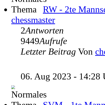
RW - 2te Mannsc
chessmaster
2
Antworten
9449
Aufrufe
Letzter Beitrag
Von
ch
06. Aug 2023 - 14:28
SVM - 1te Manns