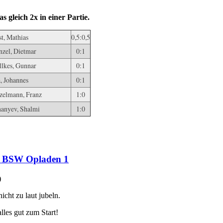
 gleich 2x in einer Partie.
st, Mathias
0,5:0,5
nzel, Dietmar
0:1
llkes, Gunnar
0:1
a, Johannes
0:1
zelmann, Franz
1:0
anyev, Shalmi
1:0
en BSW Opladen 1
)
cht zu laut jubeln.
lles gut zum Start!