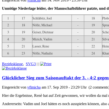
Eingereicht von
vflmicha
am 14. Nov 2019 - 23:39 Uhr
Unnötige Niederlage leider, der Mannschaftsführer patzte, und das
1
17
Schläbitz, Joel
-
18
Plob
2
18
Nölle, Michael
-
19
Spra
3
19
Geiser, Dietmar
-
20
Sche
4
20
Mizich, Vadim
-
21
Silv
5
21
Lasser, Rene
-
22
Hein
6
23
Nölle, Nathalie
-
24
Khan
Bezirksklasse
,
SVG3
|
|
Glücklicher Sieg zum Saisonauftakt der 3. - 4:2 geg
Eingereicht von
vflmicha
am 17. Sep 2019 - 23:29 Uhr (2 comments
Hier die Ergebnisse, Renè hat auf Zeit gewonnen, wir wollen da mal ni
Andererseits: Vadim und Joel hätten es noch ausspielen können, also a