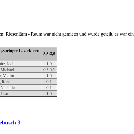
, Riesenlärm - Raum war nicht gemietet und wurde geteilt, es war ein
gsspringer Leverkusen
3,5:2,5
itz, Joel
1:0
, Michael
0,5:0,5
h, Vadim
1:0
, Rene
0:1
 Nathalie
0:1
 Lisa
1:0
lebusch 3