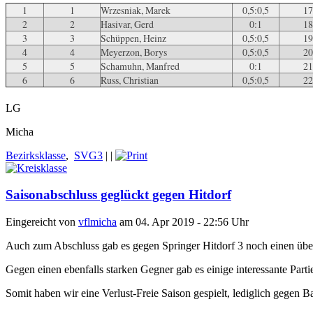
1
1
Wrzesniak, Marek
0,5:0,5
17
2
2
Hasivar, Gerd
0:1
18
3
3
Schüppen, Heinz
0,5:0,5
19
4
4
Meyerzon, Borys
0,5:0,5
20
5
5
Schamuhn, Manfred
0:1
21
6
6
Russ, Christian
0,5:0,5
22
LG
Micha
Bezirksklasse
,
SVG3
|
|
Saisonabschluss geglückt gegen Hitdorf
Eingereicht von
vflmicha
am 04. Apr 2019 - 22:56 Uhr
Auch zum Abschluss gab es gegen Springer Hitdorf 3 noch einen übe
Gegen einen ebenfalls starken Gegner gab es einige interessante Part
Somit haben wir eine Verlust-Freie Saison gespielt, lediglich gegen 