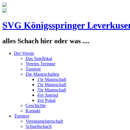
SVG Königsspringer Leverkuse
alles Schach hier oder was ....
Der Verein
Das Spiellokal
Vereins Termine
Turniere
Die Mannschaften
1'te Mannschaft
2'te Mannschaft
3'te Mannschaft
4'er Jugend
4'er Pokal
Geschichte
Kontakt
Turniere
Vereinsmeisterschaft
Schnellschach