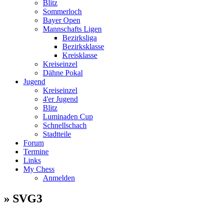
Blitz
Sommerloch
Bayer Open
Mannschafts Ligen
Bezirksliga
Bezirksklasse
Kreisklasse
Kreiseinzel
Dähne Pokal
Jugend
Kreiseinzel
4'er Jugend
Blitz
Luminaden Cup
Schnellschach
Stadtteile
Forum
Termine
Links
My Chess
Anmelden
» SVG3