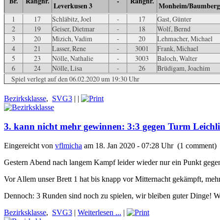
Br.
Rangnr.
-
Rangnr.
Leverkusen 3
Monheim/Baumberg
1
17
Schläbitz, Joel
-
17
Gast, Günter
2
19
Geiser, Dietmar
-
18
Wolf, Bernd
3
20
Mizich, Vadim
-
20
Lehmacher, Michael
4
21
Lasser, Rene
-
3001
Frank, Michael
5
23
Nölle, Nathalie
-
3003
Baloch, Walter
6
24
Nölle, Lisa
-
26
Brüdigam, Joachim
Spiel verlegt auf den 06.02.2020 um 19:30 Uhr
Bezirksklasse
,
SVG3
|
|
3. kann nicht mehr gewinnen: 3:3 gegen Turm Leichl
Eingereicht von
vflmicha
am 18. Jan 2020 - 07:28 Uhr (1 comment)
Gestern Abend nach langem Kampf leider wieder nur ein Punkt gegen
Vor Allem unser Brett 1 hat bis knapp vor Mitternacht gekämpft, mehr
Dennoch: 3 Runden sind noch zu spielen, wir bleiben guter Dinge! 
Bezirksklasse
,
SVG3
|
Weiterlesen ...
|