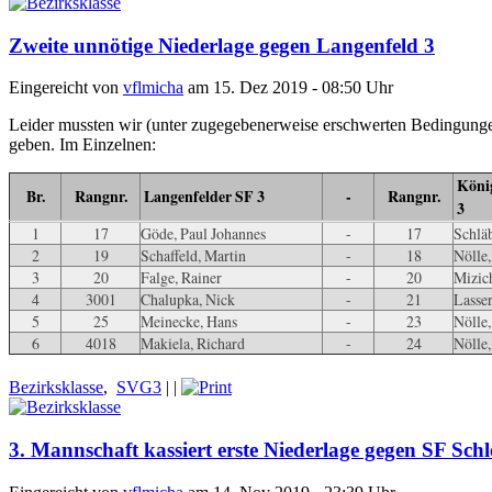
Zweite unnötige Niederlage gegen Langenfeld 3
Eingereicht von
vflmicha
am 15. Dez 2019 - 08:50 Uhr
Leider mussten wir (unter zugegebenerweise erschwerten Bedingungen
geben. Im Einzelnen:
Köni
Br.
Rangnr.
Langenfelder SF 3
-
Rangnr.
3
1
17
Göde, Paul Johannes
-
17
Schläb
2
19
Schaffeld, Martin
-
18
Nölle
3
20
Falge, Rainer
-
20
Mizic
4
3001
Chalupka, Nick
-
21
Lasser
5
25
Meinecke, Hans
-
23
Nölle,
6
4018
Makiela, Richard
-
24
Nölle,
Bezirksklasse
,
SVG3
|
|
3. Mannschaft kassiert erste Niederlage gegen SF Sch