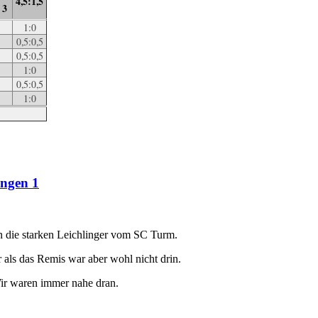
4,5:1,5
 3
1:0
0,5:0,5
0,5:0,5
1:0
0,5:0,5
1:0
ingen 1
 die starken Leichlinger vom SC Turm.
 als das Remis war aber wohl nicht drin.
Wir waren immer nahe dran.